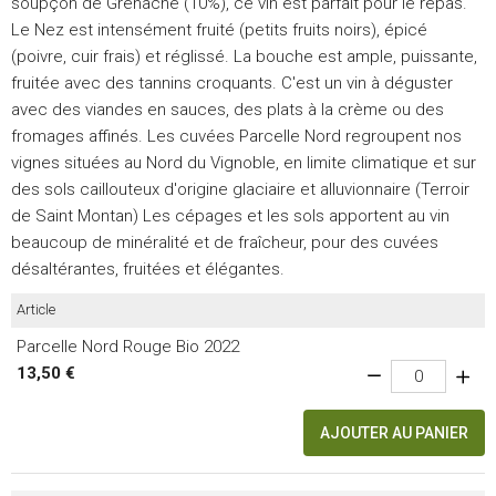
soupçon de Grenache (10%), ce vin est parfait pour le repas.
Le Nez est intensément fruité (petits fruits noirs), épicé
(poivre, cuir frais) et réglissé. La bouche est ample, puissante,
fruitée avec des tannins croquants. C'est un vin à déguster
avec des viandes en sauces, des plats à la crème ou des
fromages affinés. Les cuvées Parcelle Nord regroupent nos
vignes situées au Nord du Vignoble, en limite climatique et sur
des sols caillouteux d'origine glaciaire et alluvionnaire (Terroir
de Saint Montan) Les cépages et les sols apportent au vin
beaucoup de minéralité et de fraîcheur, pour des cuvées
désaltérantes, fruitées et élégantes.
Article
Parcelle Nord Rouge Bio 2022
13,50 €
AJOUTER AU PANIER